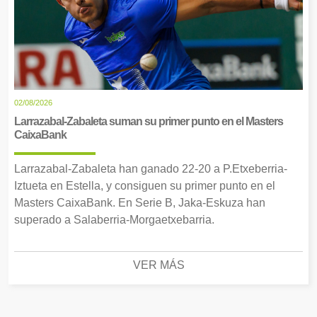
02/08/2026
Larrazabal-Zabaleta suman su primer punto en el Masters
CaixaBank
Larrazabal-Zabaleta han ganado 22-20 a P.Etxeberria-
Iztueta en Estella, y consiguen su primer punto en el
Masters CaixaBank. En Serie B, Jaka-Eskuza han
superado a Salaberria-Morgaetxebarria.
VER MÁS