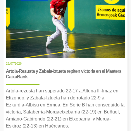
25/07/2026
Artola-Rezusta y Zabala-Iztueta repiten victoria en el Masters
CaixaBank
Artola-rezusta han superado 22-17 a Altuna III-Imaz en
Elizondo, y Zabala-Iztueta han derrotado 22-9 a
Ezkurdia-Albisu en Ermua. En Serie B han conseguido la
victoria, Salaberria-Morgaetxebarria (22-19) en Buñuel,
Amiano-Gabirondo (22-21) en Etxebarria, y Murua-
Eskiroz (22-13) en Huércanos.