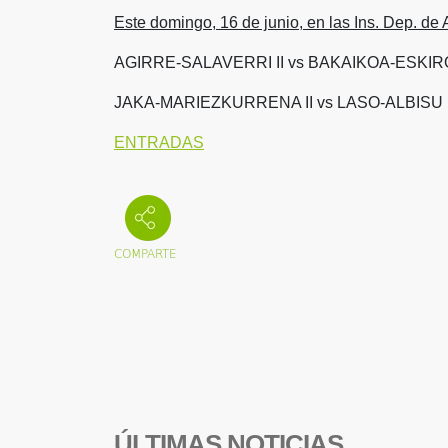
Este domingo, 16 de junio, en las Ins. Dep. de A
AGIRRE-SALAVERRI II vs BAKAIKOA-ESKIR
JAKA-MARIEZKURRENA II vs LASO-ALBISU
ENTRADAS
ÚLTIMAS NOTICIAS