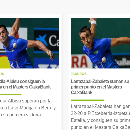
026
02/08/2026
dia-Albisu consiguen la
Larrazabal-Zabaleta suman su
ia en el Masters CaixaBank
primer punto en el Masters
CaixaBank
dia-Albisu superan por la
Larrazabal-Zabaleta han ga
a a Laso-Martija en Bera, y
22-20 a P.Etxeberria-Iztueta 
 su primera victoria.
Estella, y consiguen su prim
punto en el Masters CaixaBa