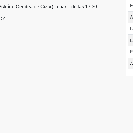
E
stráin (Cendea de Cizur), a partir de las 17:30:
A
OZ
L
L
E
A