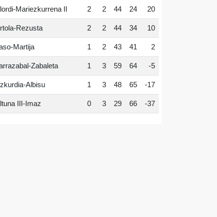
lordi-Mariezkurrena II
2
2
44
24
20
rtola-Rezusta
2
2
44
34
10
aso-Martija
1
2
43
41
2
arrazabal-Zabaleta
1
3
59
64
-5
zkurdia-Albisu
1
3
48
65
-17
ltuna III-Imaz
0
3
29
66
-37