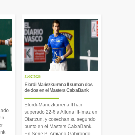
31/07/2026
Elordi-Mariezkurrena II suman dos
de dos en el Masters CaixaBank
Elordi-Mariezkurrena II han
nado
superado 22-6 a Altuna III-Imaz en
en
Oiartzun, y cosechan su segundo
er
punto en el Masters CaixaBank.
nk.
En Serie B, Amiano-Gabirondo