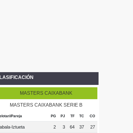
LASIFICACIÓN
MASTERS CAIXABANK
MASTERS CAIXABANK SERIE B
elotari/Pareja
PG
PJ
TF
TC
CO
abala-Iztueta
2
3
64
37
27