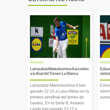
05/08/2026
04/08/2
Larrazabal-Mariezkurrena II acceden
Ezkur
a la final del Torneo La Blanca
victor
Larrazabal-Mariezkurrena II han
Ezkur
ganado 22-13 a Laso-Albisu en la
mínim
primera semifinal del torneo de
suman
Gasteiz. En el Serie B, Amiano-
Landa han ganado 22-12 a