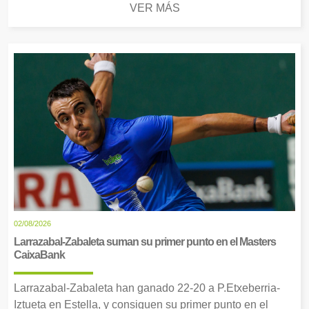
VER MÁS
02/08/2026
Larrazabal-Zabaleta suman su primer punto en el Masters
CaixaBank
Larrazabal-Zabaleta han ganado 22-20 a P.Etxeberria-
Iztueta en Estella, y consiguen su primer punto en el