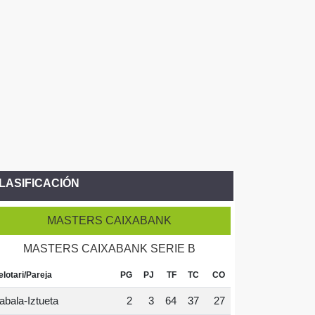
LASIFICACIÓN
MASTERS CAIXABANK
MASTERS CAIXABANK SERIE B
elotari/Pareja
PG
PJ
TF
TC
CO
abala-Iztueta
2
3
64
37
27