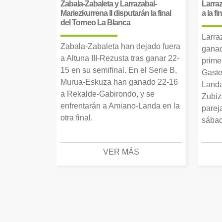
Zabala-Zabaleta y Larrazabal-
Larraz
Mariezkurrena II disputarán la final
a la f
del Torneo La Blanca
Larra
Zabala-Zabaleta han dejado fuera
ganad
a Altuna III-Rezusta tras ganar 22-
prime
15 en su semifinal. En el Serie B,
Gaste
Murua-Eskuza han ganado 22-16
Landa
a Rekalde-Gabirondo, y se
Zubiz
enfrentarán a Amiano-Landa en la
parej
otra final.
sábad
VER MÁS