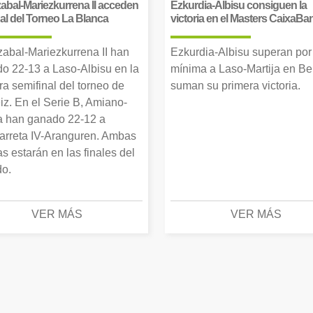
abal-Mariezkurrena II acceden
Ezkurdia-Albisu consiguen la
inal del Torneo La Blanca
victoria en el Masters CaixaBa
zabal-Mariezkurrena II han
Ezkurdia-Albisu superan por
o 22-13 a Laso-Albisu en la
mínima a Laso-Martija en Ber
ra semifinal del torneo de
suman su primera victoria.
iz. En el Serie B, Amiano-
 han ganado 22-12 a
arreta IV-Aranguren. Ambas
as estarán en las finales del
o.
VER MÁS
VER MÁS