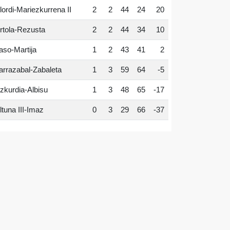
lordi-Mariezkurrena II
2
2
44
24
20
rtola-Rezusta
2
2
44
34
10
aso-Martija
1
2
43
41
2
arrazabal-Zabaleta
1
3
59
64
-5
zkurdia-Albisu
1
3
48
65
-17
ltuna III-Imaz
0
3
29
66
-37