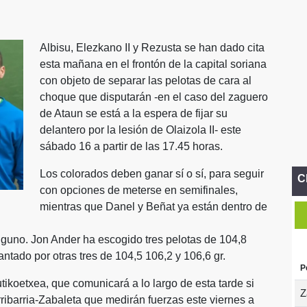
Albisu, Elezkano II y Rezusta se han dado cita
esta mañana en el frontón de la capital soriana
con objeto de separar las pelotas de cara al
choque que disputarán -en el caso del zaguero
de Ataun se está a la espera de fijar su
delantero por la lesión de Olaizola II- este
sábado 16 a partir de las 17.45 horas.
Los colorados deben ganar sí o sí, para seguir
C
con opciones de meterse en semifinales,
mientras que Danel y Beñat ya están dentro de
lguno. Jon Ander ha escogido tres pelotas de 104,8
tado por otras tres de 104,5 106,2 y 106,6 gr.
P
utikoetxea, que comunicará a lo largo de esta tarde si
Z
rribarria-Zabaleta que medirán fuerzas este viernes a