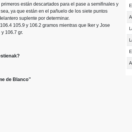
os primeros están descartados para el pase a semifinales y
E
sea, ya que están en el pañuelo de los siete puntos
A
delantero suplente por determinar.
 106.4 105.9 y 106.2 gramos mientras que Iker y Jose
L
y 106.7 gr.
L
E
estienak?
A
rme de Blanco”