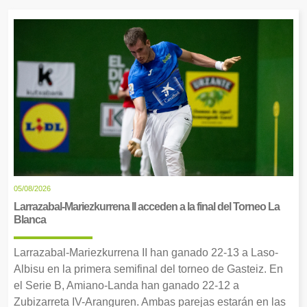
05/08/2026
Larrazabal-Mariezkurrena II acceden a la final del Torneo La
Blanca
Larrazabal-Mariezkurrena II han ganado 22-13 a Laso-
Albisu en la primera semifinal del torneo de Gasteiz. En
el Serie B, Amiano-Landa han ganado 22-12 a
Zubizarreta IV-Aranguren. Ambas parejas estarán en las