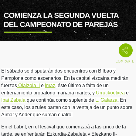
COMIENZA LA SEGUNDA VUELTA
DEL CAMPEONATO DE PAREJAS
El sábado se disputarán dos encuentros con Bilbao y
Pamplona como escenarios. En la capital vizcaína medirán
fuerzas
Olaizola II
e
Imaz
, éste último a falta de un
entrenamiento probatorio mañana martes, y
Urrutikoetxea
e
Ibai Zabala
que continúa como suplente de
L. Galarza
. En
este caso, los azules parten con la ventaja de un punto sobre
Aimar y Ander que suman cuatro.
En el Labrit, en el festival que comenzará a las cinco de la
tarde, se enfrentarán Ezkurdia-Zabaleta y Elezkano II-