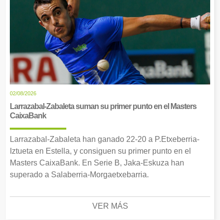
02/08/2026
Larrazabal-Zabaleta suman su primer punto en el Masters
CaixaBank
Larrazabal-Zabaleta han ganado 22-20 a P.Etxeberria-
Iztueta en Estella, y consiguen su primer punto en el
Masters CaixaBank. En Serie B, Jaka-Eskuza han
superado a Salaberria-Morgaetxebarria.
VER MÁS