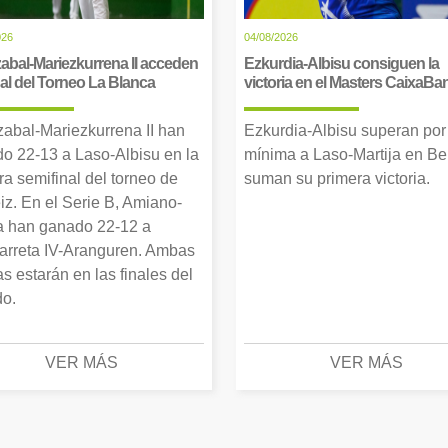
026
04/08/2026
abal-Mariezkurrena II acceden
Ezkurdia-Albisu consiguen la
inal del Torneo La Blanca
victoria en el Masters CaixaBa
zabal-Mariezkurrena II han
Ezkurdia-Albisu superan por
o 22-13 a Laso-Albisu en la
mínima a Laso-Martija en Ber
ra semifinal del torneo de
suman su primera victoria.
iz. En el Serie B, Amiano-
 han ganado 22-12 a
arreta IV-Aranguren. Ambas
as estarán en las finales del
o.
VER MÁS
VER MÁS