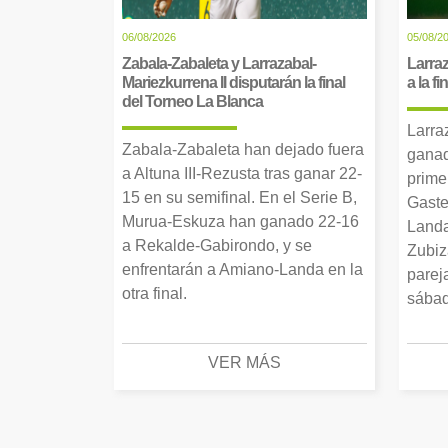
06/08/2026
05/08/2
Zabala-Zabaleta y Larrazabal-
Larraz
Mariezkurrena II disputarán la final
a la f
del Torneo La Blanca
Larra
Zabala-Zabaleta han dejado fuera
ganad
a Altuna III-Rezusta tras ganar 22-
prime
15 en su semifinal. En el Serie B,
Gaste
Murua-Eskuza han ganado 22-16
Landa
a Rekalde-Gabirondo, y se
Zubiz
enfrentarán a Amiano-Landa en la
parej
otra final.
sábad
VER MÁS