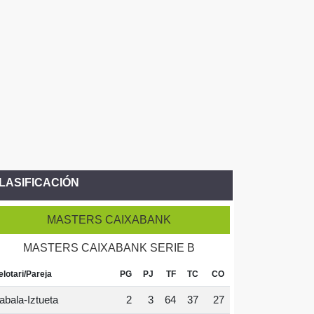
LASIFICACIÓN
MASTERS CAIXABANK
MASTERS CAIXABANK SERIE B
elotari/Pareja
PG
PJ
TF
TC
CO
abala-Iztueta
2
3
64
37
27