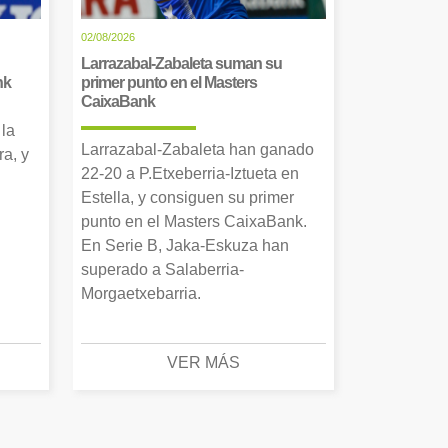
02/08/2026
Larrazabal-Zabaleta suman su
nk
primer punto en el Masters
CaixaBank
 la
Larrazabal-Zabaleta han ganado
a, y
22-20 a P.Etxeberria-Iztueta en
Estella, y consiguen su primer
punto en el Masters CaixaBank.
En Serie B, Jaka-Eskuza han
superado a Salaberria-
Morgaetxebarria.
VER MÁS