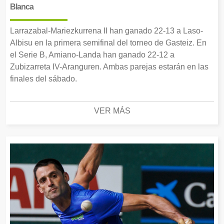
Blanca
Larrazabal-Mariezkurrena II han ganado 22-13 a Laso-
Albisu en la primera semifinal del torneo de Gasteiz. En
el Serie B, Amiano-Landa han ganado 22-12 a
Zubizarreta IV-Aranguren. Ambas parejas estarán en las
finales del sábado.
VER MÁS