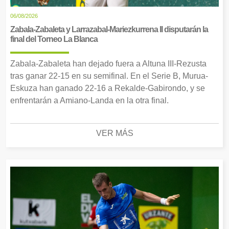
06/08/2026
Zabala-Zabaleta y Larrazabal-Mariezkurrena II disputarán la
final del Torneo La Blanca
Zabala-Zabaleta han dejado fuera a Altuna III-Rezusta
tras ganar 22-15 en su semifinal. En el Serie B, Murua-
Eskuza han ganado 22-16 a Rekalde-Gabirondo, y se
enfrentarán a Amiano-Landa en la otra final.
VER MÁS