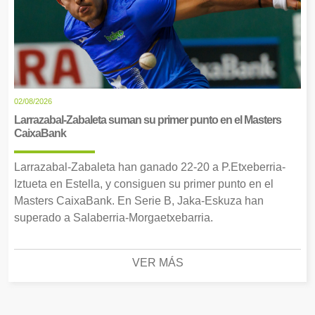
02/08/2026
Larrazabal-Zabaleta suman su primer punto en el Masters
CaixaBank
Larrazabal-Zabaleta han ganado 22-20 a P.Etxeberria-
Iztueta en Estella, y consiguen su primer punto en el
Masters CaixaBank. En Serie B, Jaka-Eskuza han
superado a Salaberria-Morgaetxebarria.
VER MÁS