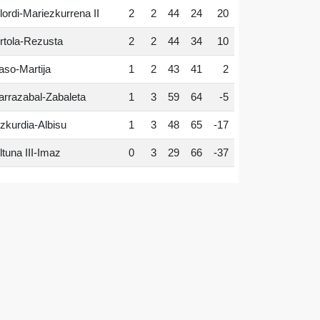
lordi-Mariezkurrena II
2
2
44
24
20
rtola-Rezusta
2
2
44
34
10
aso-Martija
1
2
43
41
2
arrazabal-Zabaleta
1
3
59
64
-5
zkurdia-Albisu
1
3
48
65
-17
ltuna III-Imaz
0
3
29
66
-37