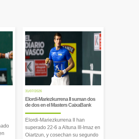
31/07/2026
Elordi-Mariezkurrena II suman dos
de dos en el Masters CaixaBank
Elordi-Mariezkurrena II han
nado
superado 22-6 a Altuna III-Imaz en
en
Oiartzun, y cosechan su segundo