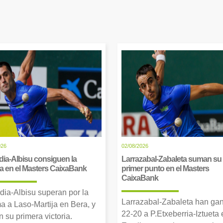
026
02/08/2026
dia-Albisu consiguen la
Larrazabal-Zabaleta suman su
ia en el Masters CaixaBank
primer punto en el Masters
CaixaBank
dia-Albisu superan por la
Larrazabal-Zabaleta han ga
a a Laso-Martija en Bera, y
22-20 a P.Etxeberria-Iztueta 
 su primera victoria.