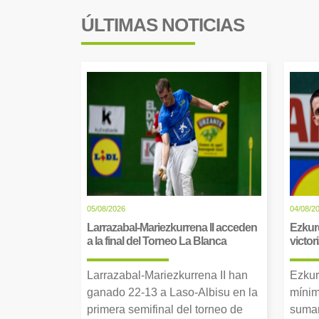
ÚLTIMAS NOTICIAS
05/08/2026
04/08/2
Larrazabal-Mariezkurrena II acceden
Ezkur
a la final del Torneo La Blanca
victor
Larrazabal-Mariezkurrena II han
Ezkur
ganado 22-13 a Laso-Albisu en la
mínim
primera semifinal del torneo de
suman