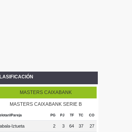
LASIFICACIÓN
MASTERS CAIXABANK
MASTERS CAIXABANK SERIE B
elotari/Pareja
PG
PJ
TF
TC
CO
abala-Iztueta
2
3
64
37
27