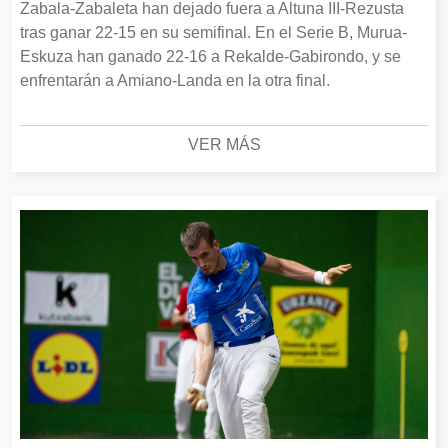
Zabala-Zabaleta han dejado fuera a Altuna III-Rezusta
tras ganar 22-15 en su semifinal. En el Serie B, Murua-
Eskuza han ganado 22-16 a Rekalde-Gabirondo, y se
enfrentarán a Amiano-Landa en la otra final.
VER MÁS