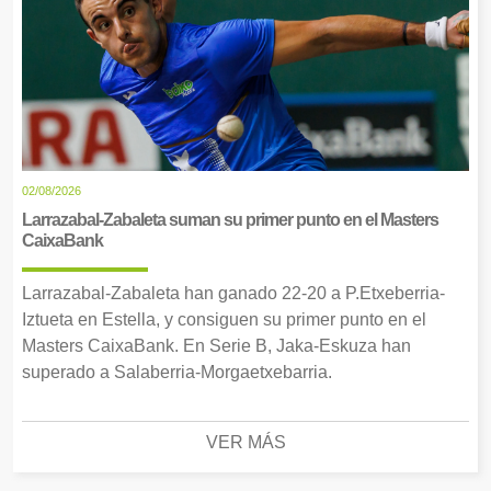
02/08/2026
Larrazabal-Zabaleta suman su primer punto en el Masters
CaixaBank
Larrazabal-Zabaleta han ganado 22-20 a P.Etxeberria-
Iztueta en Estella, y consiguen su primer punto en el
Masters CaixaBank. En Serie B, Jaka-Eskuza han
superado a Salaberria-Morgaetxebarria.
VER MÁS