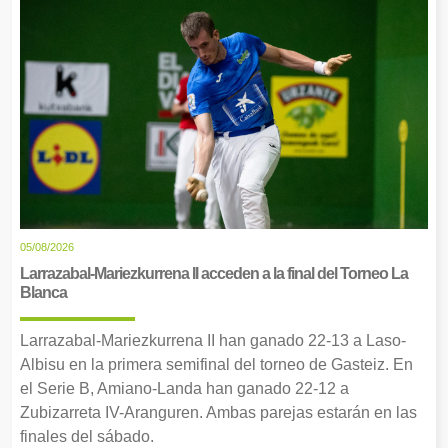
05/08/2026
Larrazabal-Mariezkurrena II acceden a la final del Torneo La
Blanca
Larrazabal-Mariezkurrena II han ganado 22-13 a Laso-
Albisu en la primera semifinal del torneo de Gasteiz. En
el Serie B, Amiano-Landa han ganado 22-12 a
Zubizarreta IV-Aranguren. Ambas parejas estarán en las
finales del sábado.