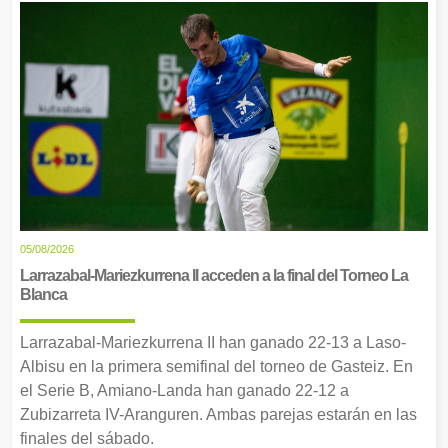
05/08/2026
Larrazabal-Mariezkurrena II acceden a la final del Torneo La
Blanca
Larrazabal-Mariezkurrena II han ganado 22-13 a Laso-
Albisu en la primera semifinal del torneo de Gasteiz. En
el Serie B, Amiano-Landa han ganado 22-12 a
Zubizarreta IV-Aranguren. Ambas parejas estarán en las
finales del sábado.