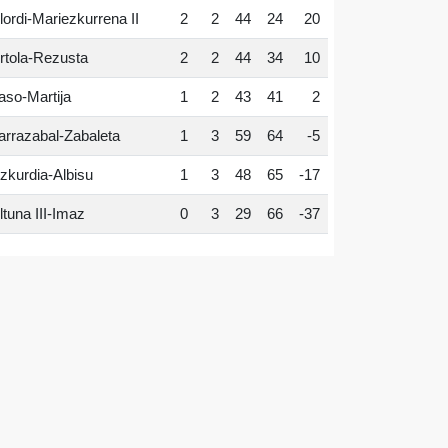
lordi-Mariezkurrena II
2
2
44
24
20
rtola-Rezusta
2
2
44
34
10
aso-Martija
1
2
43
41
2
arrazabal-Zabaleta
1
3
59
64
-5
zkurdia-Albisu
1
3
48
65
-17
ltuna III-Imaz
0
3
29
66
-37