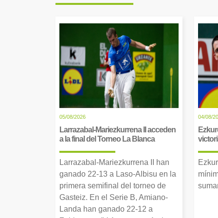
05/08/2026
04/08/2
Larrazabal-Mariezkurrena II acceden
Ezkur
a la final del Torneo La Blanca
victor
Larrazabal-Mariezkurrena II han
Ezkur
ganado 22-13 a Laso-Albisu en la
mínim
primera semifinal del torneo de
suman
Gasteiz. En el Serie B, Amiano-
Landa han ganado 22-12 a