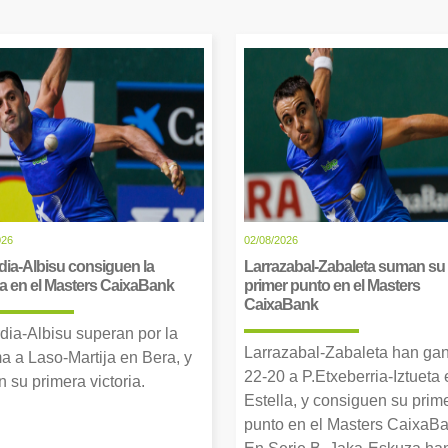
026
02/08/2026
dia-Albisu consiguen la
Larrazabal-Zabaleta suman su
ia en el Masters CaixaBank
primer punto en el Masters
CaixaBank
dia-Albisu superan por la
Larrazabal-Zabaleta han ga
a a Laso-Martija en Bera, y
22-20 a P.Etxeberria-Iztueta 
 su primera victoria.
Estella, y consiguen su prim
punto en el Masters CaixaBa