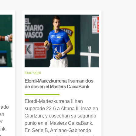
31/07/2026
Elordi-Mariezkurrena II suman dos
de dos en el Masters CaixaBank
Elordi-Mariezkurrena II han
nado
superado 22-6 a Altuna III-Imaz en
en
Oiartzun, y cosechan su segundo
er
punto en el Masters CaixaBank.
nk.
En Serie B, Amiano-Gabirondo