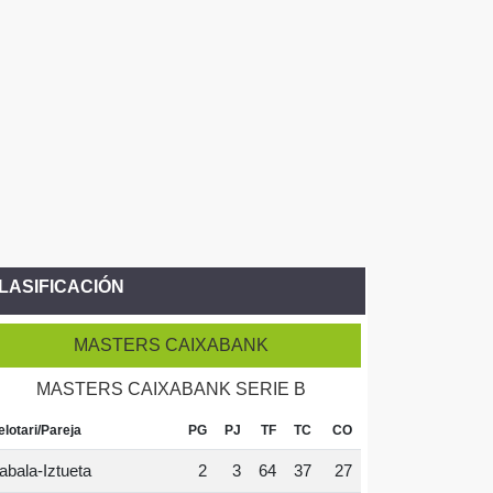
LASIFICACIÓN
MASTERS CAIXABANK
MASTERS CAIXABANK SERIE B
elotari/Pareja
PG
PJ
TF
TC
CO
abala-Iztueta
2
3
64
37
27