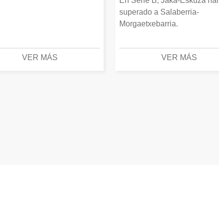
En Serie B, Jaka-Eskuza ha
superado a Salaberria-
Morgaetxebarria.
VER MÁS
VER MÁS