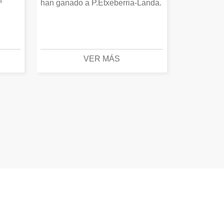
n
han ganado a P.Etxeberria-Landa.
VER MÁS