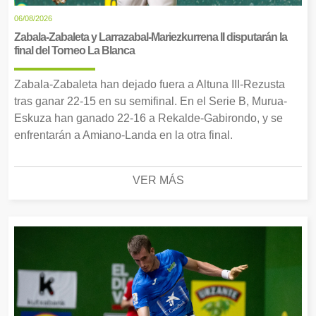
06/08/2026
Zabala-Zabaleta y Larrazabal-Mariezkurrena II disputarán la
final del Torneo La Blanca
Zabala-Zabaleta han dejado fuera a Altuna III-Rezusta
tras ganar 22-15 en su semifinal. En el Serie B, Murua-
Eskuza han ganado 22-16 a Rekalde-Gabirondo, y se
enfrentarán a Amiano-Landa en la otra final.
VER MÁS