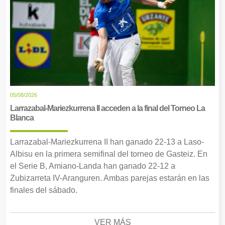
05/08/2026
Larrazabal-Mariezkurrena II acceden a la final del Torneo La
Blanca
Larrazabal-Mariezkurrena II han ganado 22-13 a Laso-
Albisu en la primera semifinal del torneo de Gasteiz. En
el Serie B, Amiano-Landa han ganado 22-12 a
Zubizarreta IV-Aranguren. Ambas parejas estarán en las
finales del sábado.
VER MÁS