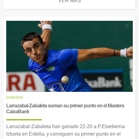
VER MÁS
02/08/2026
Larrazabal-Zabaleta suman su primer punto en el Masters
CaixaBank
Larrazabal-Zabaleta han ganado 22-20 a P.Etxeberria-
Iztueta en Estella, y consiguen su primer punto en el