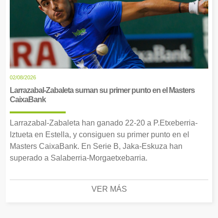
02/08/2026
Larrazabal-Zabaleta suman su primer punto en el Masters
CaixaBank
Larrazabal-Zabaleta han ganado 22-20 a P.Etxeberria-
Iztueta en Estella, y consiguen su primer punto en el
Masters CaixaBank. En Serie B, Jaka-Eskuza han
superado a Salaberria-Morgaetxebarria.
VER MÁS