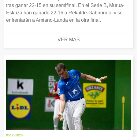
tras ganar 22-15 en su semifinal. En el Serie B, Murua-
Eskuza han ganado 22-16 a Rekalde-Gabirondo, y se
enfrentarán a Amiano-Landa en la otra final.
VER MÁS
05/08/2026