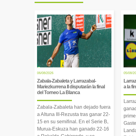
06/08/2026
05/08/2
Zabala-Zabaleta y Larrazabal-
Larraz
Mariezkurrena II disputarán la final
a la f
del Torneo La Blanca
Larra
Zabala-Zabaleta han dejado fuera
ganad
a Altuna III-Rezusta tras ganar 22-
prime
15 en su semifinal. En el Serie B,
Gaste
Murua-Eskuza han ganado 22-16
Landa