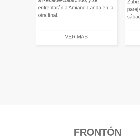
a Rekalde-Gabirondo, y se
Zubiz
enfrentarán a Amiano-Landa en la
parej
otra final.
sábad
VER MÁS
FRONTÓN