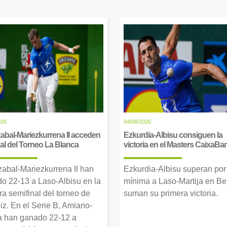
026
04/08/2026
abal-Mariezkurrena II acceden
Ezkurdia-Albisu consiguen la
inal del Torneo La Blanca
victoria en el Masters CaixaBa
zabal-Mariezkurrena II han
Ezkurdia-Albisu superan por
o 22-13 a Laso-Albisu en la
mínima a Laso-Martija en Ber
ra semifinal del torneo de
suman su primera victoria.
iz. En el Serie B, Amiano-
 han ganado 22-12 a