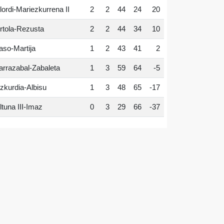
lordi-Mariezkurrena II
2
2
44
24
20
rtola-Rezusta
2
2
44
34
10
aso-Martija
1
2
43
41
2
arrazabal-Zabaleta
1
3
59
64
-5
zkurdia-Albisu
1
3
48
65
-17
ltuna III-Imaz
0
3
29
66
-37