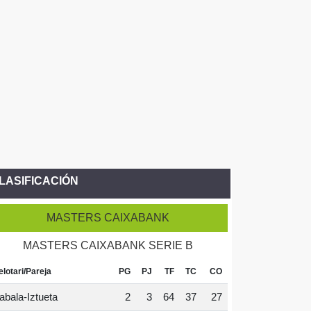
LASIFICACIÓN
MASTERS CAIXABANK
MASTERS CAIXABANK SERIE B
elotari/Pareja
PG
PJ
TF
TC
CO
abala-Iztueta
2
3
64
37
27