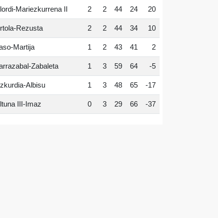
lordi-Mariezkurrena II
2
2
44
24
20
rtola-Rezusta
2
2
44
34
10
aso-Martija
1
2
43
41
2
arrazabal-Zabaleta
1
3
59
64
-5
zkurdia-Albisu
1
3
48
65
-17
ltuna III-Imaz
0
3
29
66
-37