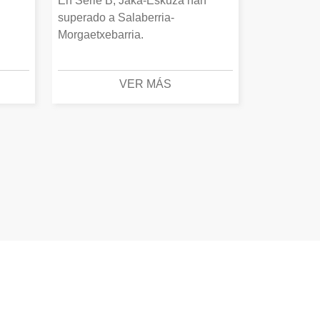
En Serie B, Jaka-Eskuza han
superado a Salaberria-
Morgaetxebarria.
VER MÁS