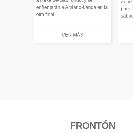
a Rekalde-Gabirondo, y se
Zubiz
enfrentarán a Amiano-Landa en la
parej
otra final.
sábad
VER MÁS
FRONTÓN