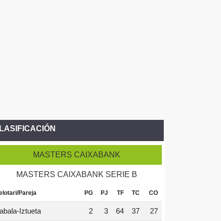
LASIFICACIÓN
MASTERS CAIXABANK
MASTERS CAIXABANK SERIE B
elotari/Pareja
PG
PJ
TF
TC
CO
abala-Iztueta
2
3
64
37
27