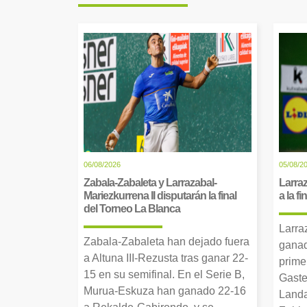
06/08/2026
05/08/2
Zabala-Zabaleta y Larrazabal-
Larraz
Mariezkurrena II disputarán la final
a la f
del Torneo La Blanca
Larra
Zabala-Zabaleta han dejado fuera
ganad
a Altuna III-Rezusta tras ganar 22-
prime
15 en su semifinal. En el Serie B,
Gaste
Murua-Eskuza han ganado 22-16
Landa