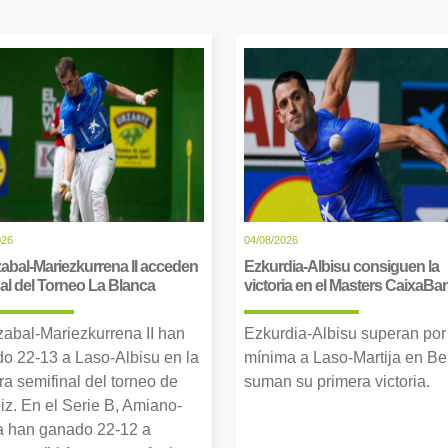
026
04/08/2026
abal-Mariezkurrena II acceden
Ezkurdia-Albisu consiguen la
inal del Torneo La Blanca
victoria en el Masters CaixaBa
zabal-Mariezkurrena II han
Ezkurdia-Albisu superan por
o 22-13 a Laso-Albisu en la
mínima a Laso-Martija en Ber
ra semifinal del torneo de
suman su primera victoria.
iz. En el Serie B, Amiano-
 han ganado 22-12 a