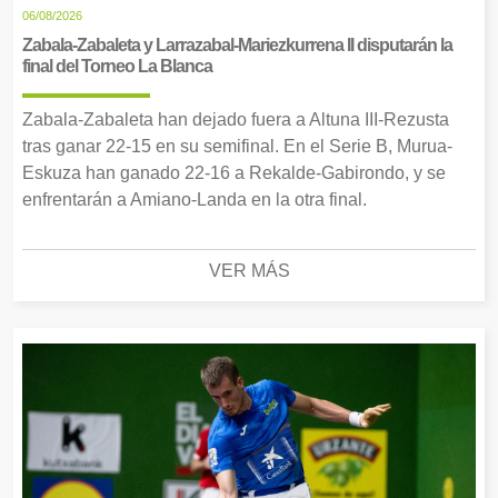
06/08/2026
Zabala-Zabaleta y Larrazabal-Mariezkurrena II disputarán la
final del Torneo La Blanca
Zabala-Zabaleta han dejado fuera a Altuna III-Rezusta
tras ganar 22-15 en su semifinal. En el Serie B, Murua-
Eskuza han ganado 22-16 a Rekalde-Gabirondo, y se
enfrentarán a Amiano-Landa en la otra final.
VER MÁS