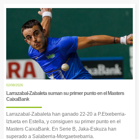
02/08/2026
Larrazabal-Zabaleta suman su primer punto en el Masters
CaixaBank
Larrazabal-Zabaleta han ganado 22-20 a P.Etxeberria-
Iztueta en Estella, y consiguen su primer punto en el
Masters CaixaBank. En Serie B, Jaka-Eskuza han
superado a Salaberria-Morgaetxebarria.