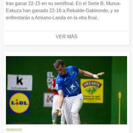
tras ganar 22-15 en su semifinal. En el Serie B, Murua-
Eskuza han ganado 22-16 a Rekalde-Gabirondo, y se
enfrentarán a Amiano-Landa en la otra final.
VER MÁS
05/08/2026