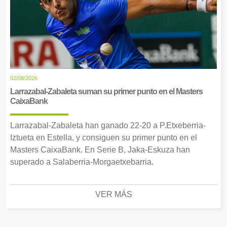
02/08/2026
Larrazabal-Zabaleta suman su primer punto en el Masters
CaixaBank
Larrazabal-Zabaleta han ganado 22-20 a P.Etxeberria-
Iztueta en Estella, y consiguen su primer punto en el
Masters CaixaBank. En Serie B, Jaka-Eskuza han
superado a Salaberria-Morgaetxebarria.
VER MÁS