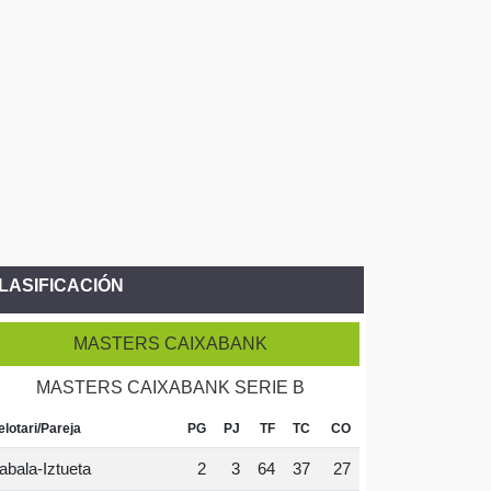
LASIFICACIÓN
MASTERS CAIXABANK
MASTERS CAIXABANK SERIE B
elotari/Pareja
PG
PJ
TF
TC
CO
abala-Iztueta
2
3
64
37
27