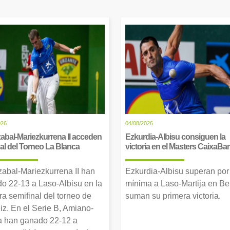
026
04/08/2026
abal-Mariezkurrena II acceden
Ezkurdia-Albisu consiguen la
inal del Torneo La Blanca
victoria en el Masters CaixaBa
zabal-Mariezkurrena II han
Ezkurdia-Albisu superan por
o 22-13 a Laso-Albisu en la
mínima a Laso-Martija en Ber
ra semifinal del torneo de
suman su primera victoria.
iz. En el Serie B, Amiano-
 han ganado 22-12 a