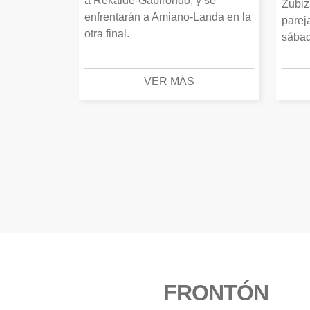
a Rekalde-Gabirondo, y se
Zubiz
enfrentarán a Amiano-Landa en la
parej
otra final.
sábad
VER MÁS
FRONTÓN