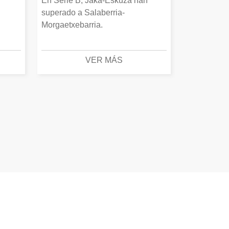
En Serie B, Jaka-Eskuza han
superado a Salaberria-
Morgaetxebarria.
VER MÁS