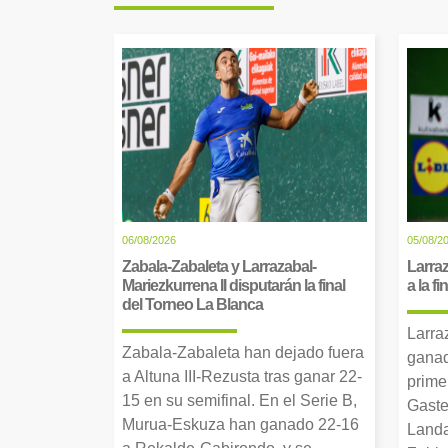
06/08/2026
05/08/2
Zabala-Zabaleta y Larrazabal-
Larraz
Mariezkurrena II disputarán la final
a la f
del Torneo La Blanca
Larra
Zabala-Zabaleta han dejado fuera
ganad
a Altuna III-Rezusta tras ganar 22-
prime
15 en su semifinal. En el Serie B,
Gaste
Murua-Eskuza han ganado 22-16
Landa