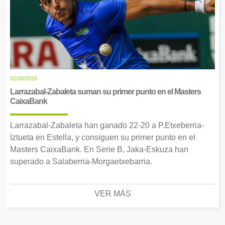
02/08/2026
Larrazabal-Zabaleta suman su primer punto en el Masters
CaixaBank
Larrazabal-Zabaleta han ganado 22-20 a P.Etxeberria-
Iztueta en Estella, y consiguen su primer punto en el
Masters CaixaBank. En Serie B, Jaka-Eskuza han
superado a Salaberria-Morgaetxebarria.
VER MÁS