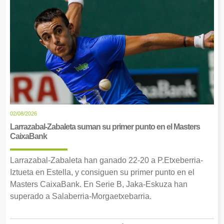
02/08/2026
Larrazabal-Zabaleta suman su primer punto en el Masters
CaixaBank
Larrazabal-Zabaleta han ganado 22-20 a P.Etxeberria-
Iztueta en Estella, y consiguen su primer punto en el
Masters CaixaBank. En Serie B, Jaka-Eskuza han
superado a Salaberria-Morgaetxebarria.