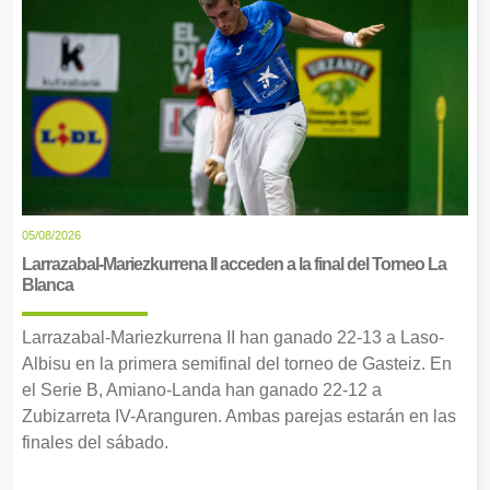
05/08/2026
Larrazabal-Mariezkurrena II acceden a la final del Torneo La
Blanca
Larrazabal-Mariezkurrena II han ganado 22-13 a Laso-
Albisu en la primera semifinal del torneo de Gasteiz. En
el Serie B, Amiano-Landa han ganado 22-12 a
Zubizarreta IV-Aranguren. Ambas parejas estarán en las
finales del sábado.