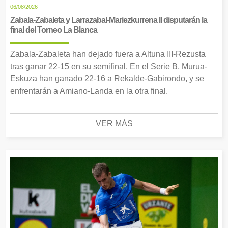
06/08/2026
Zabala-Zabaleta y Larrazabal-Mariezkurrena II disputarán la
final del Torneo La Blanca
Zabala-Zabaleta han dejado fuera a Altuna III-Rezusta
tras ganar 22-15 en su semifinal. En el Serie B, Murua-
Eskuza han ganado 22-16 a Rekalde-Gabirondo, y se
enfrentarán a Amiano-Landa en la otra final.
VER MÁS