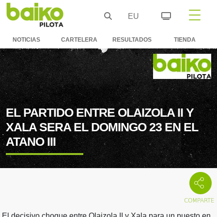
EU
NOTICIAS
CARTELERA
RESULTADOS
TIENDA
EL PARTIDO ENTRE OLAIZOLA II Y
XALA SERA EL DOMINGO 23 EN EL
ATANO III
El decisivo choque entre Olaizola II y Xala para un puesto en