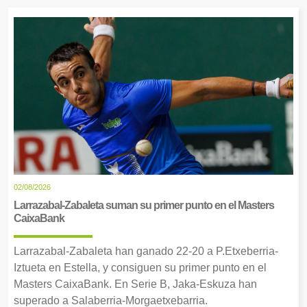
02/08/2026
Larrazabal-Zabaleta suman su primer punto en el Masters
CaixaBank
Larrazabal-Zabaleta han ganado 22-20 a P.Etxeberria-
Iztueta en Estella, y consiguen su primer punto en el
Masters CaixaBank. En Serie B, Jaka-Eskuza han
superado a Salaberria-Morgaetxebarria.