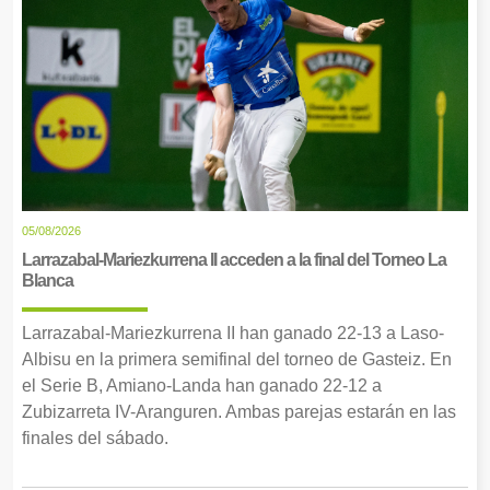
05/08/2026
Larrazabal-Mariezkurrena II acceden a la final del Torneo La
Blanca
Larrazabal-Mariezkurrena II han ganado 22-13 a Laso-
Albisu en la primera semifinal del torneo de Gasteiz. En
el Serie B, Amiano-Landa han ganado 22-12 a
Zubizarreta IV-Aranguren. Ambas parejas estarán en las
finales del sábado.