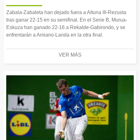
Zabala-Zabaleta han dejado fuera a Altuna III-Rezusta
tras ganar 22-15 en su semifinal. En el Serie B, Murua-
Eskuza han ganado 22-16 a Rekalde-Gabirondo, y se
enfrentarán a Amiano-Landa en la otra final.
VER MÁS