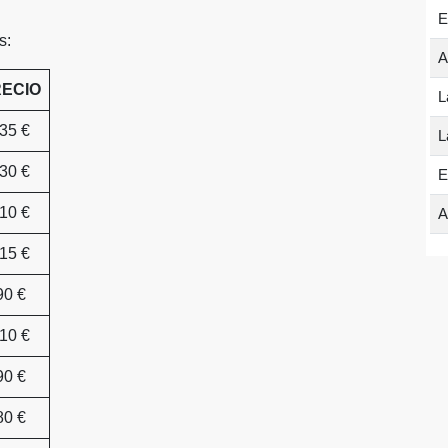
E
s:
A
ECIO
L
35 €
L
30 €
E
10 €
A
15 €
90 €
10 €
90 €
80 €