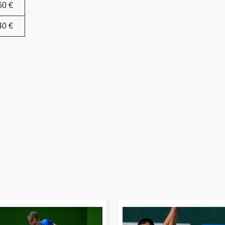
60 €
40 €