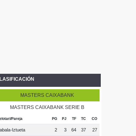
LASIFICACIÓN
MASTERS CAIXABANK
MASTERS CAIXABANK SERIE B
elotari/Pareja
PG
PJ
TF
TC
CO
abala-Iztueta
2
3
64
37
27