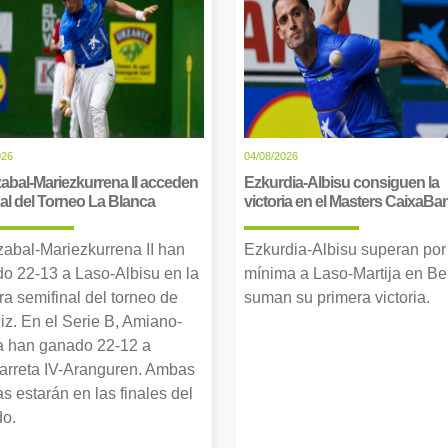
026
04/08/2026
abal-Mariezkurrena II acceden
Ezkurdia-Albisu consiguen la
inal del Torneo La Blanca
victoria en el Masters CaixaBa
zabal-Mariezkurrena II han
Ezkurdia-Albisu superan por
o 22-13 a Laso-Albisu en la
mínima a Laso-Martija en Ber
ra semifinal del torneo de
suman su primera victoria.
iz. En el Serie B, Amiano-
 han ganado 22-12 a
arreta IV-Aranguren. Ambas
as estarán en las finales del
o.