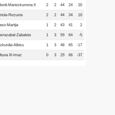
lordi-Mariezkurrena II
2
2
44
24
20
rtola-Rezusta
2
2
44
34
10
aso-Martija
1
2
43
41
2
arrazabal-Zabaleta
1
3
59
64
-5
zkurdia-Albisu
1
3
48
65
-17
ltuna III-Imaz
0
3
29
66
-37