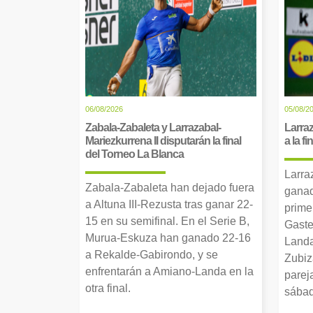
06/08/2026
05/08/2
Zabala-Zabaleta y Larrazabal-
Larraz
Mariezkurrena II disputarán la final
a la f
del Torneo La Blanca
Larra
Zabala-Zabaleta han dejado fuera
ganad
a Altuna III-Rezusta tras ganar 22-
prime
15 en su semifinal. En el Serie B,
Gaste
Murua-Eskuza han ganado 22-16
Landa
a Rekalde-Gabirondo, y se
Zubiz
enfrentarán a Amiano-Landa en la
parej
otra final.
sábad