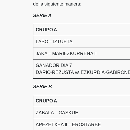
de la siguiente manera:
SERIE A
GRUPO A
LASO – IZTUETA
JAKA – MARIEZKURRENA II
GANADOR DÍA 7
DARÍO-REZUSTA vs EZKURDIA-GABIRON
SERIE B
GRUPO A
ZABALA – GASKUE
APEZETXEA II – EROSTARBE