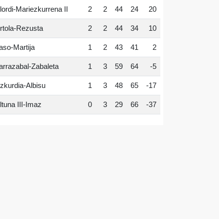
lordi-Mariezkurrena II
2
2
44
24
20
rtola-Rezusta
2
2
44
34
10
aso-Martija
1
2
43
41
2
arrazabal-Zabaleta
1
3
59
64
-5
zkurdia-Albisu
1
3
48
65
-17
ltuna III-Imaz
0
3
29
66
-37