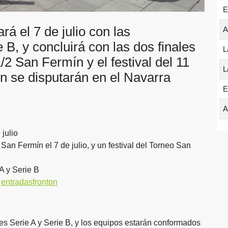
E
á el 7 de julio con las
A
 B, y concluirá con las dos finales
L
 1/2 San Fermín y el festival del 11
L
ín se disputarán en el Navarra
E
A
 julio
 San Fermín el 7 de julio, y un festival del Torneo San
A y Serie B
a
entradasfronton
s Serie A y Serie B, y los equipos estarán conformados