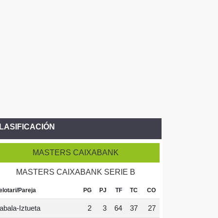
LASIFICACIÓN
MASTERS CAIXABANK
MASTERS CAIXABANK SERIE B
elotari/Pareja
PG
PJ
TF
TC
CO
abala-Iztueta
2
3
64
37
27