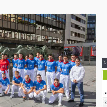
C
P
Z