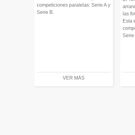
competiciones paralelas: Serie A y
arran
Serie B.
las fi
Esta 
compe
Serie
VER MÁS