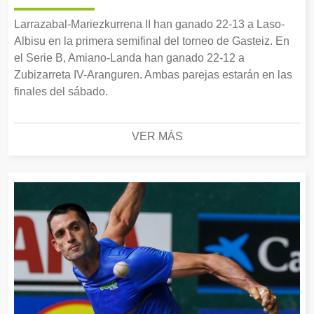
Larrazabal-Mariezkurrena II han ganado 22-13 a Laso-
Albisu en la primera semifinal del torneo de Gasteiz. En
el Serie B, Amiano-Landa han ganado 22-12 a
Zubizarreta IV-Aranguren. Ambas parejas estarán en las
finales del sábado.
VER MÁS