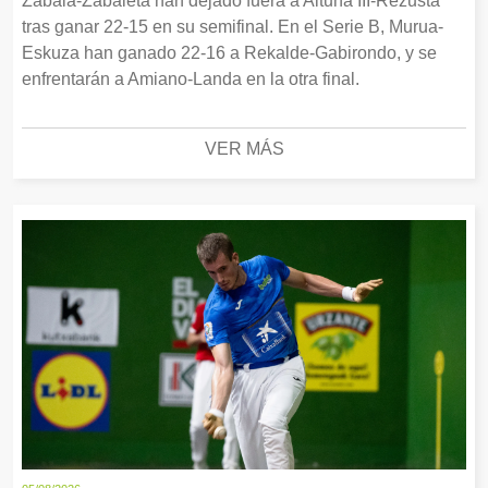
Zabala-Zabaleta han dejado fuera a Altuna III-Rezusta
tras ganar 22-15 en su semifinal. En el Serie B, Murua-
Eskuza han ganado 22-16 a Rekalde-Gabirondo, y se
enfrentarán a Amiano-Landa en la otra final.
VER MÁS