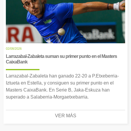
02/08/2026
Larrazabal-Zabaleta suman su primer punto en el Masters
CaixaBank
Larrazabal-Zabaleta han ganado 22-20 a P.Etxeberria-
Iztueta en Estella, y consiguen su primer punto en el
Masters CaixaBank. En Serie B, Jaka-Eskuza han
superado a Salaberria-Morgaetxebarria.
VER MÁS