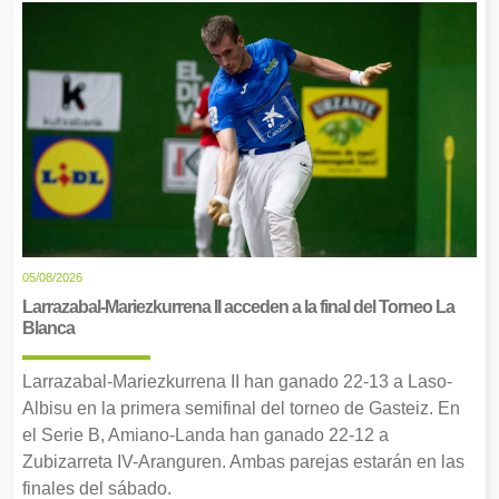
05/08/2026
Larrazabal-Mariezkurrena II acceden a la final del Torneo La
Blanca
Larrazabal-Mariezkurrena II han ganado 22-13 a Laso-
Albisu en la primera semifinal del torneo de Gasteiz. En
el Serie B, Amiano-Landa han ganado 22-12 a
Zubizarreta IV-Aranguren. Ambas parejas estarán en las
finales del sábado.