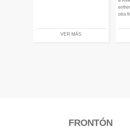
a Rek
enfre
otra f
VER MÁS
FRONTÓN