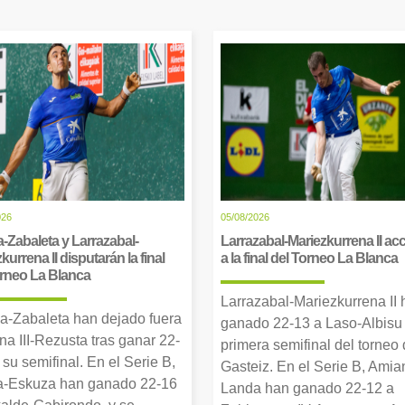
026
05/08/2026
-Zabaleta y Larrazabal-
Larrazabal-Mariezkurrena II a
kurrena II disputarán la final
a la final del Torneo La Blanca
orneo La Blanca
Larrazabal-Mariezkurrena II
a-Zabaleta han dejado fuera
ganado 22-13 a Laso-Albisu 
una III-Rezusta tras ganar 22-
primera semifinal del torneo
 su semifinal. En el Serie B,
Gasteiz. En el Serie B, Amia
-Eskuza han ganado 22-16
Landa han ganado 22-12 a