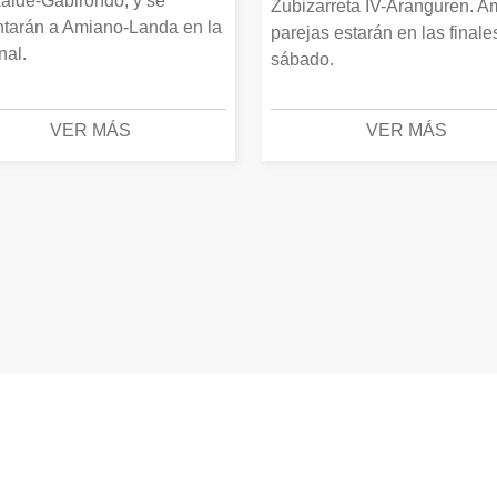
alde-Gabirondo, y se
Zubizarreta IV-Aranguren. 
ntarán a Amiano-Landa en la
parejas estarán en las finale
inal.
sábado.
VER MÁS
VER MÁS