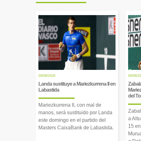
09/08/2026
06/08/2
Landa sustituye a Mariezkurrena II en
Zabala
Labastida
Mariez
del T
Mariezkurrena II, con mal de
Zabal
manos, será sustituido por Landa
a Alt
este domingo en el partido del
15 en
Masters CaixaBank de Labastida.
Murua