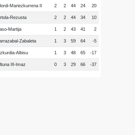
lordi-Mariezkurrena II
2
2
44
24
20
rtola-Rezusta
2
2
44
34
10
aso-Martija
1
2
43
41
2
arrazabal-Zabaleta
1
3
59
64
-5
zkurdia-Albisu
1
3
48
65
-17
ltuna III-Imaz
0
3
29
66
-37