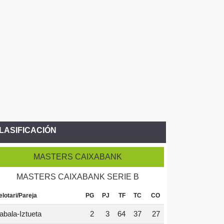
LASIFICACIÓN
MASTERS CAIXABANK
MASTERS CAIXABANK SERIE B
elotari/Pareja
PG
PJ
TF
TC
CO
abala-Iztueta
2
3
64
37
27