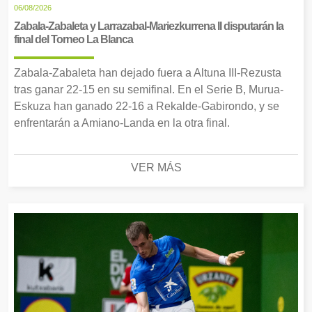
06/08/2026
Zabala-Zabaleta y Larrazabal-Mariezkurrena II disputarán la
final del Torneo La Blanca
Zabala-Zabaleta han dejado fuera a Altuna III-Rezusta
tras ganar 22-15 en su semifinal. En el Serie B, Murua-
Eskuza han ganado 22-16 a Rekalde-Gabirondo, y se
enfrentarán a Amiano-Landa en la otra final.
VER MÁS