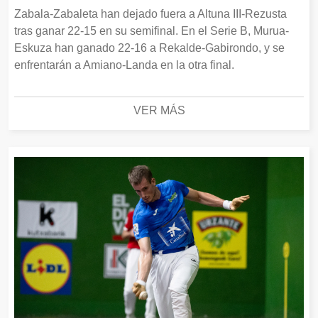
Zabala-Zabaleta han dejado fuera a Altuna III-Rezusta
tras ganar 22-15 en su semifinal. En el Serie B, Murua-
Eskuza han ganado 22-16 a Rekalde-Gabirondo, y se
enfrentarán a Amiano-Landa en la otra final.
VER MÁS