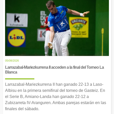
05/08/2026
Larrazabal-Mariezkurrena II acceden a la final del Torneo La
Blanca
Larrazabal-Mariezkurrena II han ganado 22-13 a Laso-
Albisu en la primera semifinal del torneo de Gasteiz. En
el Serie B, Amiano-Landa han ganado 22-12 a
Zubizarreta IV-Aranguren. Ambas parejas estarán en las
finales del sábado.