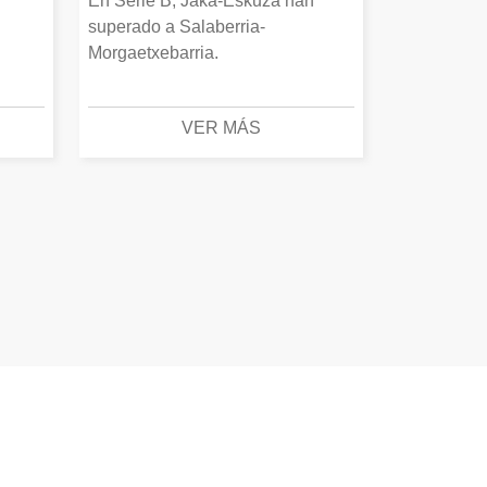
En Serie B, Jaka-Eskuza han
superado a Salaberria-
Morgaetxebarria.
VER MÁS