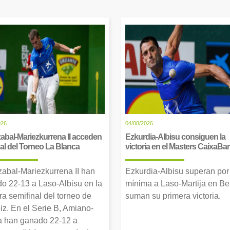
026
04/08/2026
abal-Mariezkurrena II acceden
Ezkurdia-Albisu consiguen la
inal del Torneo La Blanca
victoria en el Masters CaixaBa
zabal-Mariezkurrena II han
Ezkurdia-Albisu superan por
o 22-13 a Laso-Albisu en la
mínima a Laso-Martija en Ber
ra semifinal del torneo de
suman su primera victoria.
iz. En el Serie B, Amiano-
 han ganado 22-12 a