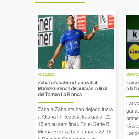
06/08/2026
05/08/2
Zabala-Zabaleta y Larrazabal-
Larraz
Mariezkurrena II disputarán la final
a la f
del Torneo La Blanca
Larra
Zabala-Zabaleta han dejado fuera
ganad
a Altuna III-Rezusta tras ganar 22-
prime
15 en su semifinal. En el Serie B,
Gaste
Murua-Eskuza han ganado 22-16
Landa