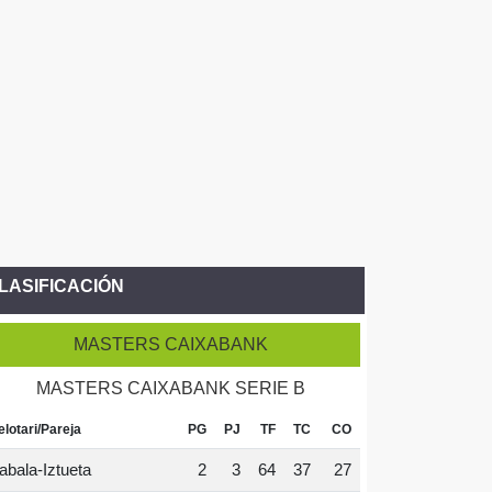
LASIFICACIÓN
MASTERS CAIXABANK
MASTERS CAIXABANK SERIE B
elotari/Pareja
PG
PJ
TF
TC
CO
abala-Iztueta
2
3
64
37
27