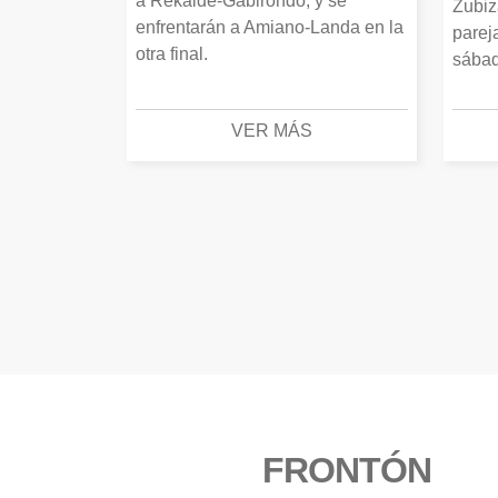
a Rekalde-Gabirondo, y se
Zubiz
enfrentarán a Amiano-Landa en la
parej
otra final.
sábad
VER MÁS
FRONTÓN