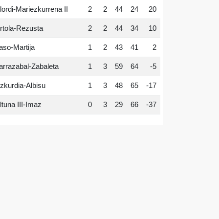
lordi-Mariezkurrena II
2
2
44
24
20
rtola-Rezusta
2
2
44
34
10
aso-Martija
1
2
43
41
2
arrazabal-Zabaleta
1
3
59
64
-5
zkurdia-Albisu
1
3
48
65
-17
ltuna III-Imaz
0
3
29
66
-37