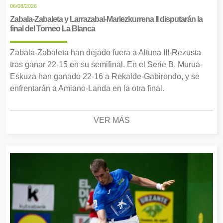
06/08/2026
Zabala-Zabaleta y Larrazabal-Mariezkurrena II disputarán la
final del Torneo La Blanca
Zabala-Zabaleta han dejado fuera a Altuna III-Rezusta
tras ganar 22-15 en su semifinal. En el Serie B, Murua-
Eskuza han ganado 22-16 a Rekalde-Gabirondo, y se
enfrentarán a Amiano-Landa en la otra final.
VER MÁS