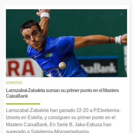
02/08/2026
Larrazabal-Zabaleta suman su primer punto en el Masters
CaixaBank
Larrazabal-Zabaleta han ganado 22-20 a P.Etxeberria-
Iztueta en Estella, y consiguen su primer punto en el
Masters CaixaBank. En Serie B, Jaka-Eskuza han
superado a Salaberria-Morgaetxebarria.