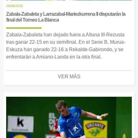
06/08/2026
Zabala-Zabaleta y Larrazabal-Mariezkurrena II disputarán la
final del Torneo La Blanca
Zabala-Zabaleta han dejado fuera a Altuna III-Rezusta
tras ganar 22-15 en su semifinal. En el Serie B, Murua-
Eskuza han ganado 22-16 a Rekalde-Gabirondo, y se
enfrentarán a Amiano-Landa en la otra final.
VER MÁS