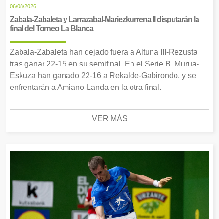
06/08/2026
Zabala-Zabaleta y Larrazabal-Mariezkurrena II disputarán la
final del Torneo La Blanca
Zabala-Zabaleta han dejado fuera a Altuna III-Rezusta
tras ganar 22-15 en su semifinal. En el Serie B, Murua-
Eskuza han ganado 22-16 a Rekalde-Gabirondo, y se
enfrentarán a Amiano-Landa en la otra final.
VER MÁS