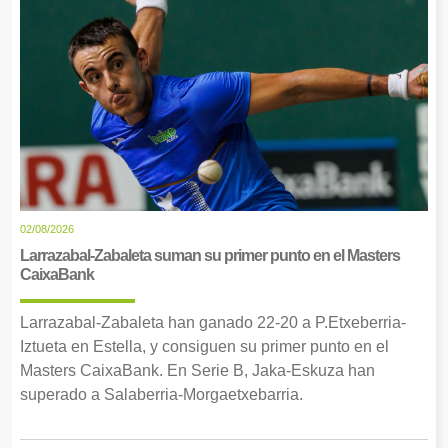
02/08/2026
Larrazabal-Zabaleta suman su primer punto en el Masters
CaixaBank
Larrazabal-Zabaleta han ganado 22-20 a P.Etxeberria-
Iztueta en Estella, y consiguen su primer punto en el
Masters CaixaBank. En Serie B, Jaka-Eskuza han
superado a Salaberria-Morgaetxebarria.