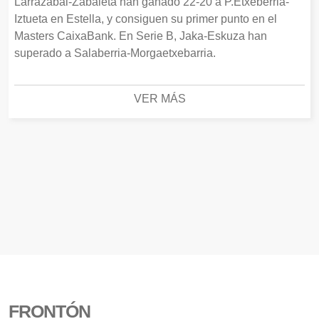
Larrazabal-Zabaleta han ganado 22-20 a P.Etxeberria-
Iztueta en Estella, y consiguen su primer punto en el
Masters CaixaBank. En Serie B, Jaka-Eskuza han
superado a Salaberria-Morgaetxebarria.
VER MÁS
FRONTÓN