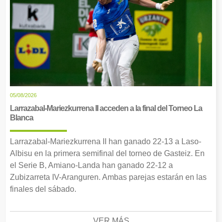
05/08/2026
Larrazabal-Mariezkurrena II acceden a la final del Torneo La
Blanca
Larrazabal-Mariezkurrena II han ganado 22-13 a Laso-
Albisu en la primera semifinal del torneo de Gasteiz. En
el Serie B, Amiano-Landa han ganado 22-12 a
Zubizarreta IV-Aranguren. Ambas parejas estarán en las
finales del sábado.
VER MÁS