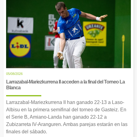
05/08/2026
Larrazabal-Mariezkurrena II acceden a la final del Torneo La
Blanca
Larrazabal-Mariezkurrena II han ganado 22-13 a Laso-
Albisu en la primera semifinal del torneo de Gasteiz. En
el Serie B, Amiano-Landa han ganado 22-12 a
Zubizarreta IV-Aranguren. Ambas parejas estarán en las
finales del sábado.