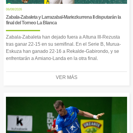
06/08/2026
Zabala-Zabaleta y Larrazabal-Mariezkurrena II disputarán la
final del Torneo La Blanca
Zabala-Zabaleta han dejado fuera a Altuna III-Rezusta
tras ganar 22-15 en su semifinal. En el Serie B, Murua-
Eskuza han ganado 22-16 a Rekalde-Gabirondo, y se
enfrentarán a Amiano-Landa en la otra final.
VER MÁS