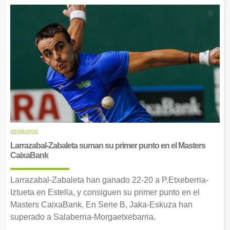
02/08/2026
Larrazabal-Zabaleta suman su primer punto en el Masters
CaixaBank
Larrazabal-Zabaleta han ganado 22-20 a P.Etxeberria-
Iztueta en Estella, y consiguen su primer punto en el
Masters CaixaBank. En Serie B, Jaka-Eskuza han
superado a Salaberria-Morgaetxebarria.